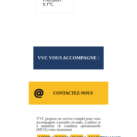
0.1°C.
VVC VOUS ACCOMPAGNE :
CONSOMMABLES ET
CONTACTEZ-NOUS
SERVICES
VVC propose un service complet pour vous
accompagner à prendre en main, à utiliser et
à maintenir en condition opérationnelle
(MCO) votre instrument.