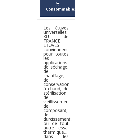
Consommables
Les étuves
universelles
XU de
FRANCE
ETUVES
conviennent
pour toutes
les
applications
de séchage,
de
chauffage,
de
conservation
à chaud, de
stérilisation,
de
vieillissement
de
composant,
de
durcissement,
ou de tout
autre essai
thermique...
dans les