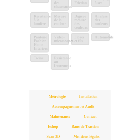
des
Friction
à sec
chaussures
Résistance
Mesure
Digieye
Analyse
à la
de la
mesure
des
lumière
couleur
des
couleurs
couleurs
Pantone
Vidéo-
Fibres
Automobile
Fashion
microscopes
et fils
Home
Interiors
Twine
Résistance
au
frottement
Métrologie
Installation
Accompagnement et Audit
Maintenance
Contact
Eshop
Banc de Traction
Scan 3D
Mentions légales