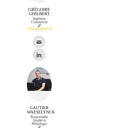
GRÉGOIRE
GHILBERT
Ingénieur
Commercial
+33.7.61.64.47.72
GAUTIER
WAESELYNCK
Responsable
Qualité et
Métrologie