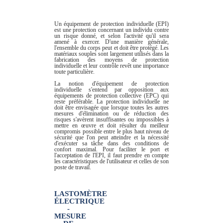
PROTECTION INDIVIDUELLE
Un équipement de protection individuelle (EPI)
est une protection concernant un individu contre
un risque donné, et selon l'activité qu'il sera
amené à exercer. D'une manière générale,
l'ensemble du corps peut et doit être protégé. Les
matériaux souples sont largement utilisés dans la
fabrication des moyens de protection
individuelle et leur contrôle revêt une importance
toute particulière.
La notion d'équipement de protection
individuelle s'entend par opposition aux
équipements de protection collective (EPC) qui
reste préférable. La protection individuelle ne
doit être envisagée que lorsque toutes les autres
mesures d'élimination ou de réduction des
risques s'avèrent insuffisantes ou impossibles à
mettre en œuvre et doit résulter du meilleur
compromis possible entre le plus haut niveau de
sécurité que l'on peut atteindre et la nécessité
d'exécuter sa tâche dans des conditions de
confort maximal. Pour faciliter le port et
l'acceptation de l'EPI, il faut prendre en compte
les caractéristiques de l'utilisateur et celles de son
poste de travail.
LASTOMÈTRE
ÉLECTRIQUE
-
MESURE