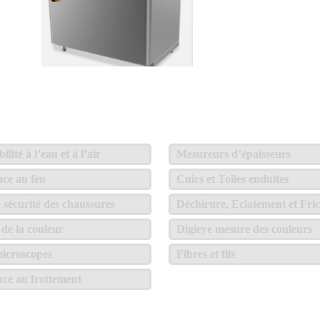
lité à l’eau et à l’air
Mesureurs d’épaisseurs
nce au feu
Cuirs et Toiles enduites
e sécurité des chaussures
Déchirure, Eclatement et Fric
de la couleur
Digieye mesure des couleurs
icroscopes
Fibres et fils
nce au frottement