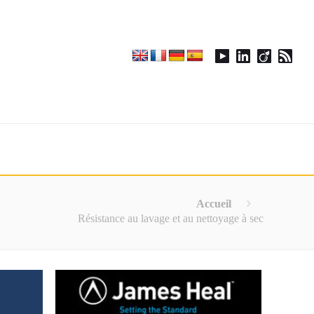
Accueil
Résistance au lavage et au nettoyage à sec