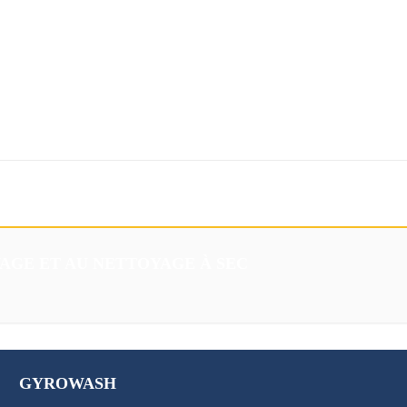
Téléchargements
Eshop
VAGE ET AU NETTOYAGE À SEC
GYROWASH