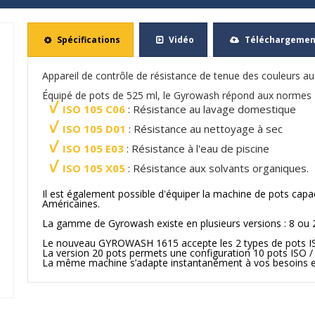
Spécifications
Vidéo
Téléchargemen
Appareil de contrôle de résistance de tenue des couleurs au
Équipé de pots de 525 ml, le Gyrowash répond aux normes 
ISO 105 C06
: Résistance au lavage domestique
ISO 105 D01
: Résistance au nettoyage à sec
ISO 105 E03
: Résistance à l'eau de piscine
ISO 105 X05
: Résistance aux solvants organiques.
Il est également possible d'équiper la machine de pots capa
Américaines.
La gamme de Gyrowash existe en plusieurs versions : 8 ou 
Le nouveau GYROWASH 1615 accepte les 2 types de pots I
La version 20 pots permets une configuration 10 pots ISO 
La même machine s’adapte instantanément à vos besoins et