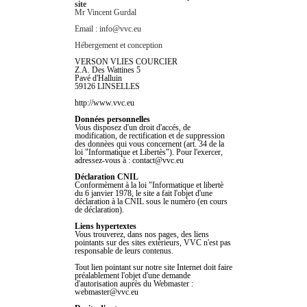
site
Mr Vincent Gurdal
Email : info@vvc.eu
Hébergement et conception
VERSON VLIES COURCIER
Z.A. Des Wattines 5
Pavé d'Halluin
59126 LINSELLES
http://www.vvc.eu
Données personnelles
Vous disposez d'un droit d'accés, de
modification, de rectification et de suppression
des donnèes qui vous concernent (art. 34 de la
loi "Informatique et Libertès"). Pour l'exercer,
adressez-vous à : contact@vvc.eu
Déclaration CNIL
Conformèment à la loi "Informatique et libertè
du 6 janvier 1978, le site a fait l'objet d'une
déclaration à la CNIL sous le numèro (en cours
de déclaration).
Liens hypertextes
Vous trouverez, dans nos pages, des liens
pointants sur des sites extèrieurs, VVC n'est pas
responsable de leurs contenus.
Tout lien pointant sur notre site Internet doit faire
préalablement l'objet d'une demande
d'autorisation auprès du Webmaster :
webmaster@vvc.eu