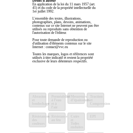
Droits d'auteur
En application de la loi du 11 mars 1957 (art.
41) et du code de la propriété intellectuelle du
1er juillet 1992.
L'ensemble des textes, illustrations,
photographies, plans, dessins, animations,
contenus sur ce site Internet ne peuvent pas être
utilisés ou reproduits sans obtention de
l'autorisation de l'éditeur.
Pour toute demande de reproduction ou
d'utilisation d'éléments contenus sur le site
Internet : contact@vvc.eu
Toutes les marques, logos et références sont
utilisés à titre indicatif et restent la propriété
exclusive de leurs détenteurs respectifs.
Abrasion
Perméabilité
Mesureurs
Traction
et
à l’eau
d’épaisseurs
et
boulochage
et à
Compression
l’air
Résistances
Résistance
Cuirs
EPI
des
au feu
et
couleurs
Toiles
enduites