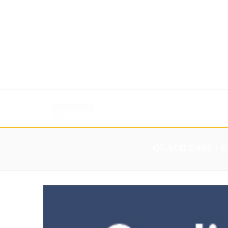
Accueil
Mesure
Services
Création
Contacts
QUALILEASE : 