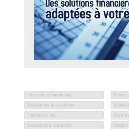
Abrasion et boulochage
Perméabi
Résistances des couleurs
Résista
Norme EN 388
Tests d
Résistance à la lumière
Mesure 