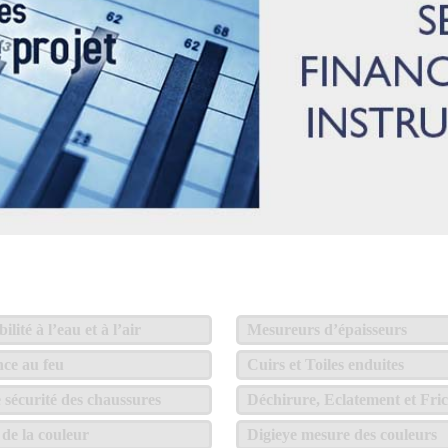
lité à l’eau et à l’air
Mesureurs d’épaisseurs
nce au feu
Cuirs et Toiles enduites
e sécurité des chaussures
Déchirure, Eclatement et Fric
de la couleur
Digieye mesure des couleurs