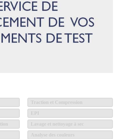
Traction et Compression
EPI
tion
Lavage et nettoyage à sec
Analyse des couleurs