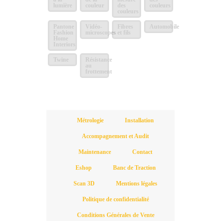
lumière
couleur
des
couleurs
couleurs
Pantone
Vidéo-
Fibres
Automobile
Fashion
microscopes
et fils
Home
Interiors
Twine
Résistance
au
frottement
Métrologie
Installation
Accompagnement et Audit
Maintenance
Contact
Eshop
Banc de Traction
Scan 3D
Mentions légales
Politique de confidentialité
Conditions Générales de Vente