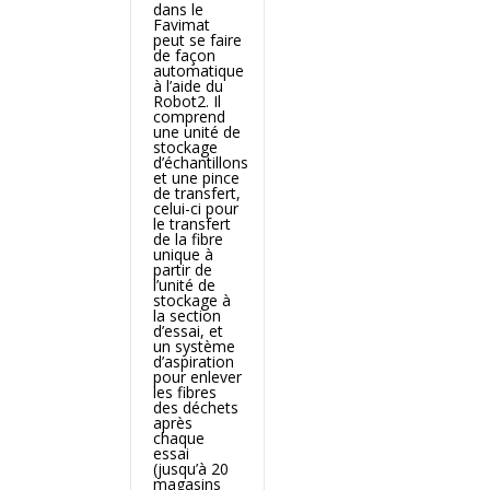
dans le
Favimat
peut se faire
de façon
automatique
à l’aide du
Robot2. Il
comprend
une unité de
stockage
d’échantillons
et une pince
de transfert,
celui-ci pour
le transfert
de la fibre
unique à
partir de
l’unité de
stockage à
la section
d’essai, et
un système
d’aspiration
pour enlever
les fibres
des déchets
après
chaque
essai
(jusqu’à 20
magasins