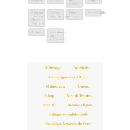
lumière
couleur
des
couleurs
couleurs
Pantone
Vidéo-
Fibres
Automobile
Fashion
microscopes
et fils
Home
Interiors
Twine
Résistance
au
frottement
Métrologie
Installation
Accompagnement et Audit
Maintenance
Contact
Eshop
Banc de Traction
Scan 3D
Mentions légales
Politique de confidentialité
Conditions Générales de Vente