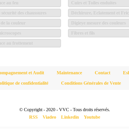
nce au feu
Cuirs et Toiles enduites
e sécurité des chaussures
Déchirure, Eclatement et Fric
de la couleur
Digieye mesure des couleurs
icroscopes
Fibres et fils
nce au frottement
ompagnement et Audit
Maintenance
Contact
Es
olitique de confidentialité
Conditions Générales de Vente
© Copyright - 2020 - VVC - Tous droits réservés.
RSS
Viadeo
Linkedin
Youtube