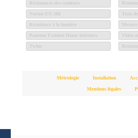
Résistances des couleurs
Résista
Norme EN 388
Tests d
Résistance à la lumière
Mesure 
Pantone Fashion Home Interiors
Vidéo-m
Twine
Résista
Métrologie
Installation
Acc
Mentions légales
P