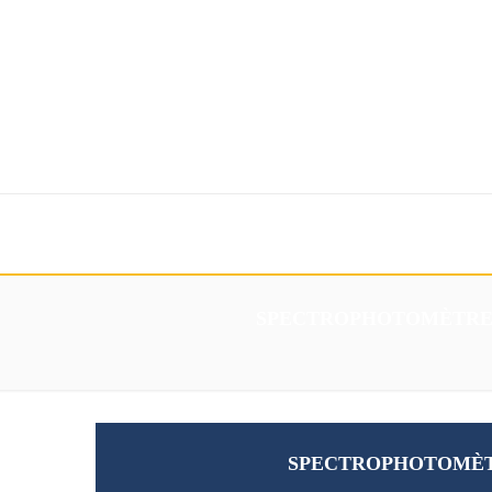
Accueil
Mesure
Services
Création
Contacts
SPECTROPHOTOMÈTRE D
SPECTROPHOTOMÈTR