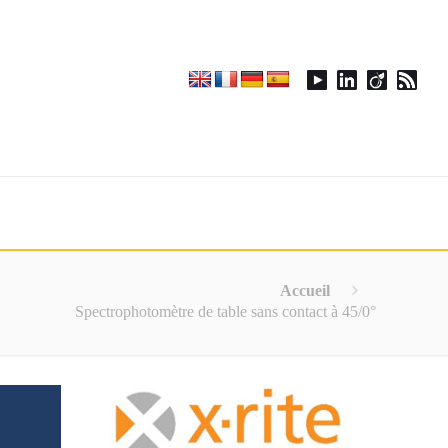
Accueil
Spectrophotomètre de table sans contact à 45/0°