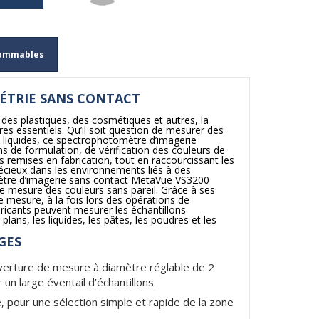
ommables
ÉTRIE SANS CONTACT
 des plastiques, des cosmétiques et autres, la
ères essentiels. Qu’il soit question de mesurer des
 liquides, ce spectrophotomètre d’imagerie
ns de formulation, de vérification des couleurs de
es remises en fabrication, tout en raccourcissant les
récieux dans les environnements liés à des
tre d’imagerie sans contact MetaVue VS3200
de mesure des couleurs sans pareil. Grâce à ses
de mesure, à la fois lors des opérations de
bricants peuvent mesurer les échantillons
lans, les liquides, les pâtes, les poudres et les
GES
ouverture de mesure à diamètre réglable de 2
n large éventail d’échantillons.
 pour une sélection simple et rapide de la zone