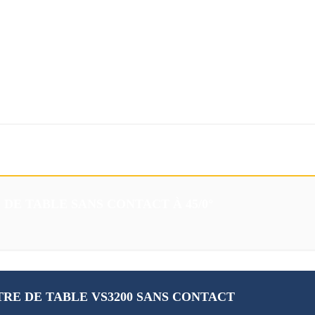
Téléchargements
Eshop
E TABLE SANS CONTACT À 45/0°
E DE TABLE VS3200 SANS CONTACT