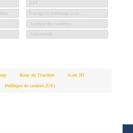
EPI
tion
Lavage et nettoyage à sec
Analyse des couleurs
Automobile
hop
Banc de Traction
Scan 3D
Politique de cookies (UE)