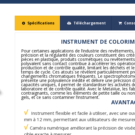
Spécifications
Téléchargement
Cons
INSTRUMENT DE COLORIM
Pour certaines applications de l’industrie des revêtements,
précision et la régularité des couleurs constituent des crit
pièces en plastique, produits cosmétiques ou revêtements
polyvalent sans contact contribue à accélérer les opératio
production et de contrôle qualité, limitant les déchets et l
temps de cycle. Ces atouts se révèlent particulièrement p
changements chromatiques fréquents. Le spectrophotomè
présente une polyvalence inédite et délivre une précision 
capacités uniques, il permet de standardiser les activités 
laboratoire et de contrôle qualité. Avec le MetaVue, les fa
contraignants, comme les éléments de petite taille ou non p
gels, et ce sans contaminer l’instrument.
AVANTA
Instrument flexible et facile à utiliser, avec une 
mm à 12 mm, permettant aux utilisateurs de mesurer u
Caméra numérique améliorant la précision de visée,
cible exacte à mesurer.