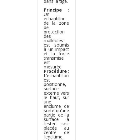
dans la tige.
Principe
:
Un
échantillon
de la zone
de
protection
des
malléoles
est soumis
à un impact
et la force
transmise
est
mesurée.
Procédure
:
L’échantillon
est
positionné,
surface
externe vers
le haut, sur
une
enclume de
sorte qu’une
partie de la
surface à
tester soit
placée au
centre de
l’enclume.