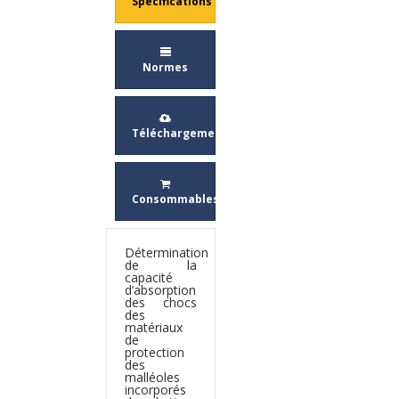
Spécifications
Normes
Téléchargement
Consommables
Détermination
de la
capacité
d’absorption
des chocs
des
matériaux
de
protection
des
malléoles
incorporés