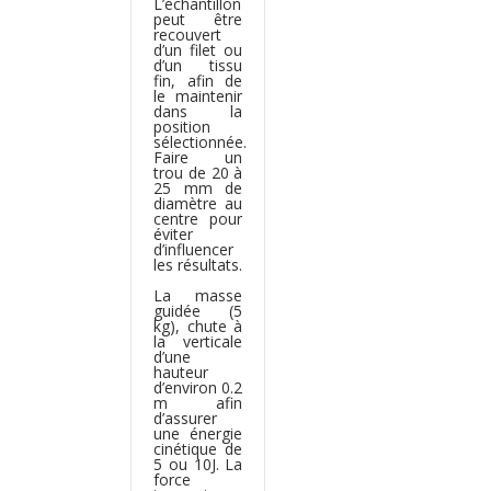
L’échantillon
peut être
recouvert
d’un filet ou
d’un tissu
fin, afin de
le maintenir
dans la
position
sélectionnée.
Faire un
trou de 20 à
25 mm de
diamètre au
centre pour
éviter
d’influencer
les résultats.
La masse
guidée (5
kg), chute à
la verticale
d’une
hauteur
d’environ 0.2
m afin
d’assurer
une énergie
cinétique de
5 ou 10J. La
force