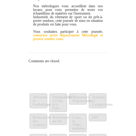
Nos métrologues vous accueillent dans nos
locaux pour vous permettre de tester vos
échantillons de matières sur l'instrument.
Industriels du vêtement de sport ou du prêt-à-
porter outdoor, cette journée de mise en situation
de produits est faite pour vous.
Vous souhaitez participer à cette journée,
contactez notre département Métrologie et
prenez rendez-vous.
Comments are closed.
Abrasion
Perméabilité
Mesureurs
Traction
et
à l’eau
d’épaisseurs
et
boulochage
et à
Compression
l’air
Résistances
Résistance
Cuirs
EPI
des
au feu
et
couleurs
Toiles
enduites