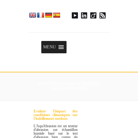
Menu
MENU
INVITATION POUR TESTER
AQUABRASION
Evaluer l'impact des
conditions climatiques sur
l'habillement outdoor.
L'AquAbrasion est un testeur
d'abrasion sur échantillon
humide basé sur le test
d'abrasion bien connu du