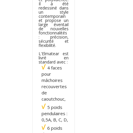
Il a été
redessiné dans
un style
contemporain
et propose un
large éventail
de nouvelles
fonctionnalités
: précision,
sécurité et
flexibilité.
L'Elmatear est
livré en
standard avec :
4 faces
pour
mâchoires
recouvertes
de
caoutchouc,
5 poids
pendulaires :
0,5A, B, C, D,
6 poids