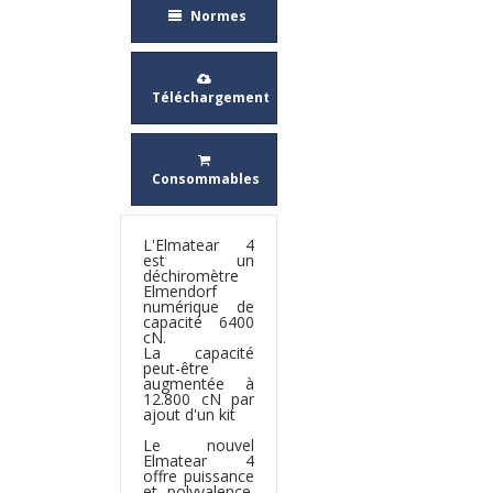
Normes
Téléchargement
Consommables
L'Elmatear 4
est un
déchiromètre
Elmendorf
numérique de
capacité 6400
cN.
La capacité
peut-être
augmentée à
12.800 cN par
ajout d'un kit
Le nouvel
Elmatear 4
offre puissance
et polyvalence.