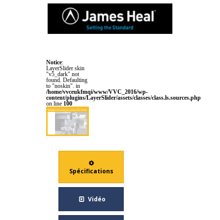
ELMENDORF NUMÉRIQUE
Notice
:
LayerSlider skin
"v5_dark" not
found. Defaulting
to "noskin". in
/home/vvceukfmqi/www/VVC_2016/wp-
content/plugins/LayerSlider/assets/classes/class.ls.sources.php
on line
100
Textiles techniques selon ISO 9290
Spécifications
Vidéo