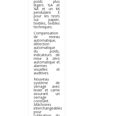
poids plus
légers ½A et
¼A et un kit
pendulaire E
pour les tests
sur papier,
textiles, textiles
techniques.
Compensation
de niveau
automatique,
détection
automatique
du poids,
indicateurs de
mise à zéro
automatique et
alarmes
visuelles et
auditives.
Nouveau
système de
serrage avec
levier et came
assurant un
serrage
constant.
Mâchoires
interchangeables
pour
l'utilisation du