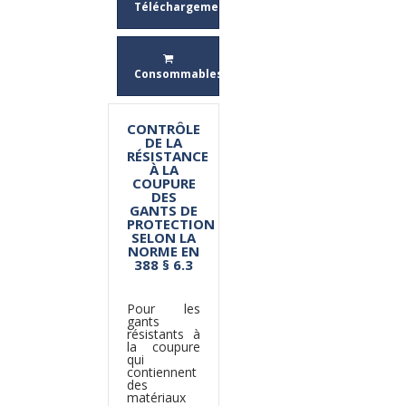
Téléchargement
Consommables
CONTRÔLE
DE LA
RÉSISTANCE
À LA
COUPURE
DES
GANTS DE
PROTECTION
SELON LA
NORME EN
388 § 6.3
Pour les
gants
résistants à
la coupure
qui
contiennent
des
matériaux