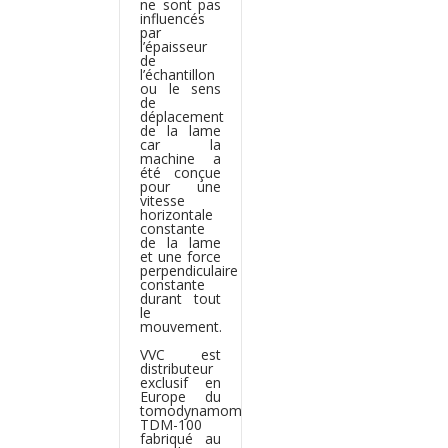
ne sont pas
influencés
par
l’épaisseur
de
l’échantillon
ou le sens
de
déplacement
de la lame
car la
machine a
été conçue
pour une
vitesse
horizontale
constante
de la lame
et une force
perpendiculaire
constante
durant tout
le
mouvement.
VVC est
distributeur
exclusif en
Europe du
tomodynamomètre
TDM-100
fabriqué au