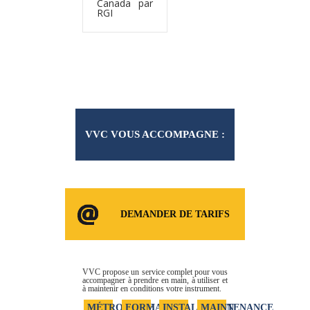
Canada par
RGI
VVC VOUS ACCOMPAGNE :
CONSOMMABLES ET
DEMANDER DE TARIFS
SERVICES
VVC propose un service complet pour vous
accompagner à prendre en main, à utiliser et
à maintenir en conditions votre instrument.
MÉTROLOGIE
FORMATION
INSTALLATION
MAINTENANCE