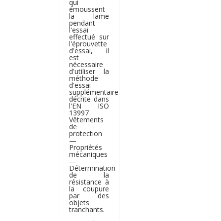
qui
émoussent
la lame
pendant
l'essai
effectué sur
l'éprouvette
d'essai, il
est
nécessaire
d'utiliser la
méthode
d'essai
supplémentaire
décrite dans
l'EN ISO
13997
Vêtements
de
protection
—
Propriétés
mécaniques
—
Détermination
de la
résistance à
la coupure
par des
objets
tranchants.