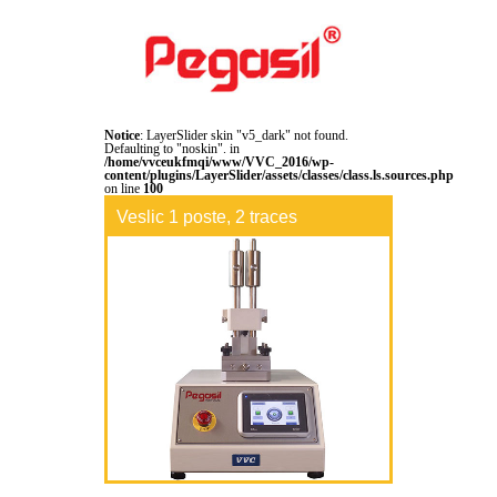
TRANSLATIF SUR VESLIC - ISO
11640
Notice
: LayerSlider skin "v5_dark" not found.
Defaulting to "noskin". in
/home/vvceukfmqi/www/VVC_2016/wp-
content/plugins/LayerSlider/assets/classes/class.ls.sources.php
on line
100
Veslic 2 postes,
Veslic 1 poste, 2 traces