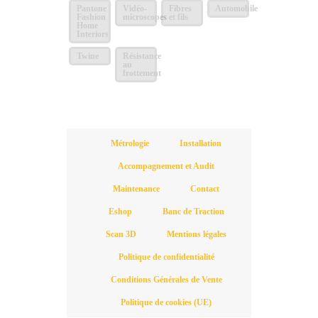
Pantone
Vidéo-
Fibres
Automobile
Fashion
microscopes
et fils
Home
Interiors
Twine
Résistance
au
frottement
Métrologie
Installation
Accompagnement et Audit
Maintenance
Contact
Eshop
Banc de Traction
Scan 3D
Mentions légales
Politique de confidentialité
Conditions Générales de Vente
Politique de cookies (UE)