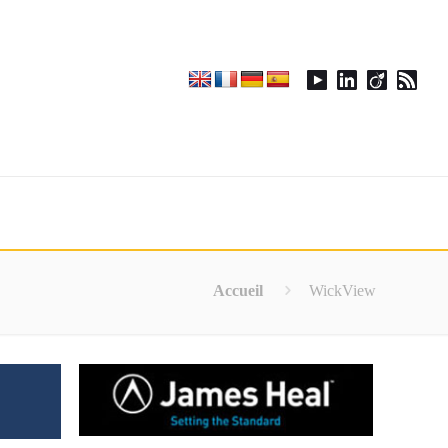
Accueil
WickView