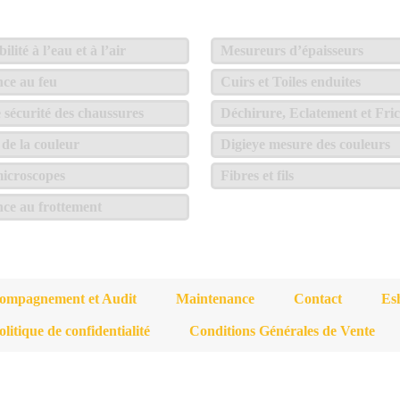
lité à l’eau et à l’air
Mesureurs d’épaisseurs
nce au feu
Cuirs et Toiles enduites
e sécurité des chaussures
Déchirure, Eclatement et Fric
de la couleur
Digieye mesure des couleurs
icroscopes
Fibres et fils
nce au frottement
ompagnement et Audit
Maintenance
Contact
Es
olitique de confidentialité
Conditions Générales de Vente