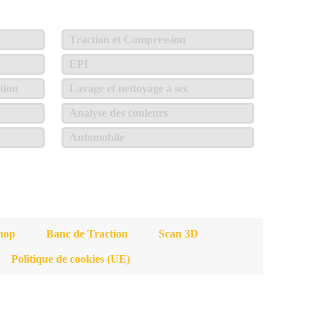
Traction et Compression
EPI
tion
Lavage et nettoyage à sec
Analyse des couleurs
Automobile
hop
Banc de Traction
Scan 3D
Politique de cookies (UE)