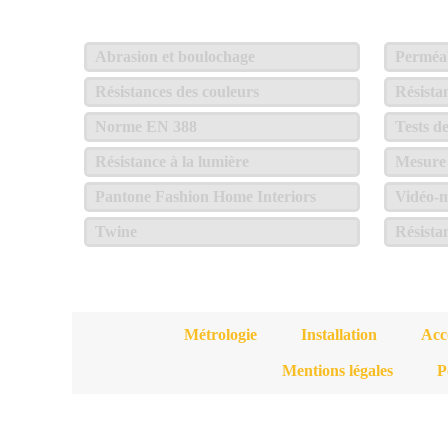
Abrasion et boulochage
Perméabi
Résistances des couleurs
Résista
Norme EN 388
Tests d
Résistance à la lumière
Mesure 
Pantone Fashion Home Interiors
Vidéo-m
Twine
Résista
Métrologie
Installation
Acc
Mentions légales
P