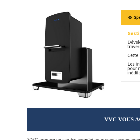
Sp
Gesti
Dével
traver
Cette 
Les in
pour m
inédit
VVC VOUS A
VVC propose un service complet pour vous accompagner à 