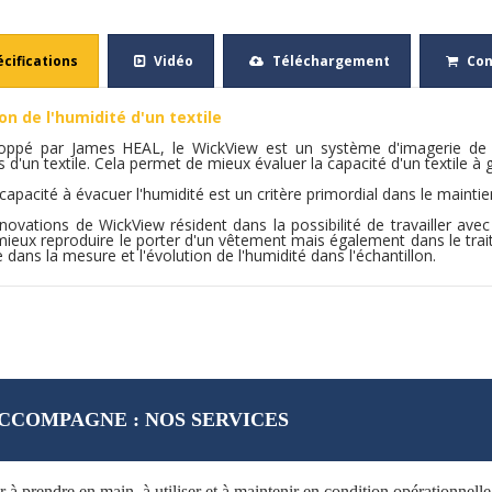
écifications
Vidéo
Téléchargement
Co
on de l'humidité d'un textile
oppé par James HEAL, le WickView est un système d'imagerie de po
s d'un textile. Cela permet de mieux évaluer la capacité d'un textile à 
capacité à évacuer l'humidité est un critère primordial dans le mainti
novations de WickView résident dans la possibilité de travailler avec
ieux reproduire le porter d'un vêtement mais également dans le trait
e dans la mesure et l'évolution de l'humidité dans l'échantillon.
CCOMPAGNE : NOS SERVICES
prendre en main, à utiliser et à maintenir en condition opérationnell