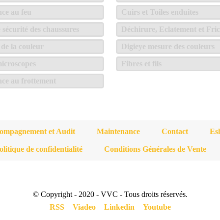
nce au feu
Cuirs et Toiles enduites
e sécurité des chaussures
Déchirure, Eclatement et Fric
de la couleur
Digieye mesure des couleurs
icroscopes
Fibres et fils
nce au frottement
ompagnement et Audit
Maintenance
Contact
Es
olitique de confidentialité
Conditions Générales de Vente
© Copyright - 2020 - VVC - Tous droits réservés.
RSS
Viadeo
Linkedin
Youtube