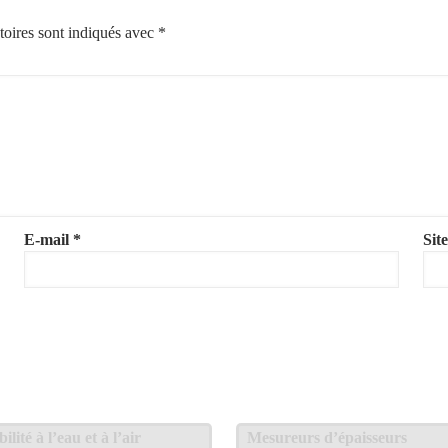
toires sont indiqués avec
*
E-mail
*
Sit
lité à l’eau et à l’air
Mesureurs d’épaisseurs