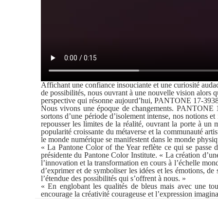
Affichant une confiance insouciante et une curiosité aud
de possibilités, nous ouvrant à une nouvelle vision alors 
perspective qui résonne aujourd’hui, PANTONE 17-3938 V
Nous vivons une époque de changements. PANTONE 17-39
sortons d’une période d’isolement intense, nos notions e
repousser les limites de la réalité, ouvrant la porte à u
popularité croissante du métaverse et la communauté artist
le monde numérique se manifestent dans le monde physiqu
« La Pantone Color of the Year reflète ce qui se passe d
présidente du Pantone Color Institute. « La création d’un
l’innovation et la transformation en cours à l’échelle m
d’exprimer et de symboliser les idées et les émotions, de
l’étendue des possibilités qui s’offrent à nous. »
« En englobant les qualités de bleus mais avec une t
encourage la créativité courageuse et l’expression imagina