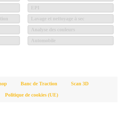
EPI
tion
Lavage et nettoyage à sec
Analyse des couleurs
Automobile
hop
Banc de Traction
Scan 3D
Politique de cookies (UE)