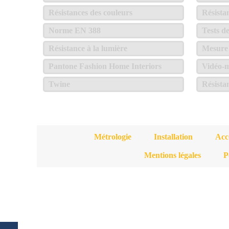
Résistances des couleurs
Résista
Norme EN 388
Tests d
Résistance à la lumière
Mesure 
Pantone Fashion Home Interiors
Vidéo-m
Twine
Résista
Métrologie
Installation
Acc
Mentions légales
P