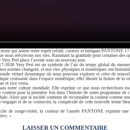
acieuse qui anime notre esprit créatif, curieux et intrigant PANTONE 1
que nous réécrivons nos vies. Ranimant la gratitude pour certaines des q
ery Peri place l’avenir sous un nouveau jour.
38 Very Peri est un symbole de l’air du temps global du moment et
t nos normes changent, et nos vies physiques et numériques ont fusion
n monde virtuel dynamique où nous pouvons explorer et créer de nouvell
ique croissante dans l’espace numérique, ellei illustre la fusion de la 
e et vice versa.
ans notre culture mondiale. Elle exprime ce que nous recherchons tou
e couleur pour la première fois dans l’histoire de notre programme de c
ondiale. Alors que la société continue de reconnaître la couleur comme
 s’engager et de se connecter, la complexité de cette nouvelle teinte b
ouche de rouge-violet, la couleur de l’année PANTONE exprime une a
tive. »
LAISSER UN COMMENTAIRE