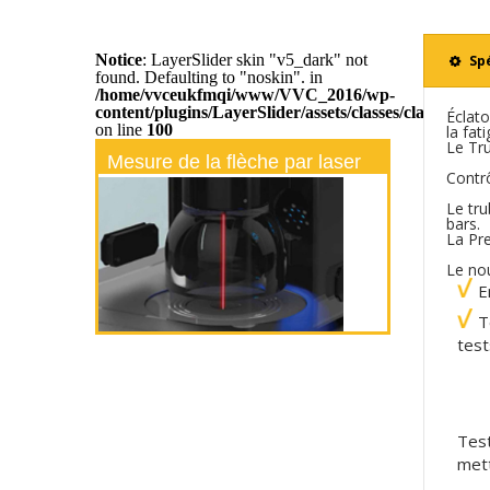
Notice
: LayerSlider skin "v5_dark" not
Sp
found. Defaulting to "noskin". in
/home/vvceukfmqi/www/VVC_2016/wp-
content/plugins/LayerSlider/assets/classes/class.ls.sou
Éclato
on line
100
la fat
Le Tru
Mesure de la flèche par laser
Contrô
Le tru
bars.
La Pr
Le nou
E
T
test
Test
mett