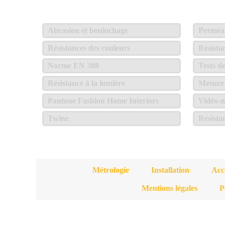
Abrasion et boulochage
Perméabi
Résistances des couleurs
Résista
Norme EN 388
Tests d
Résistance à la lumière
Mesure 
Pantone Fashion Home Interiors
Vidéo-m
Twine
Résista
Métrologie
Installation
Acc
Mentions légales
P