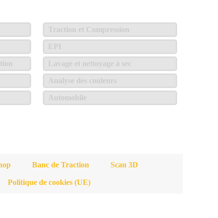
Traction et Compression
EPI
tion
Lavage et nettoyage à sec
Analyse des couleurs
Automobile
hop
Banc de Traction
Scan 3D
Politique de cookies (UE)