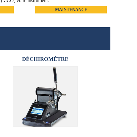
e (MCO) votre instrument.
MAINTENANCE
DÉCHIROMÈTRE