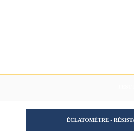
Accueil
Mesure
Services
Création
Contacts
TEST
ÉCLATOMÈTRE - RÉSIST