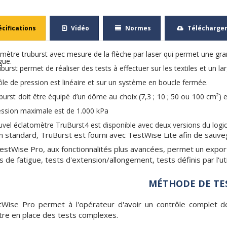
écifications
Vidéo
Normes
Télécharge
rces.php
mètre truburst avec mesure de la flèche par laser qui permet une gran
igue.
burst permet de réaliser des tests à effectuer sur les textiles et un la
le de pression est linéaire et sur un système en boucle fermée.
burst doit être équipé d’un dôme au choix (7,3 ; 10 ; 50 ou 100 cm²)
ession maximale est de 1.000 kPa
vel éclatomètre TruBurst4 est disponible avec deux versions du logic
n standard, TruBurst est fourni avec TestWise Lite afin de sauveg
estWise Pro, aux fonctionnalités plus avancées, permet un export
s de fatigue, tests d'extension/allongement, tests définis par l'uti
MÉTHODE DE TE
Wise Pro permet à l'opérateur d'avoir un contrôle complet de
re en place des tests complexes.