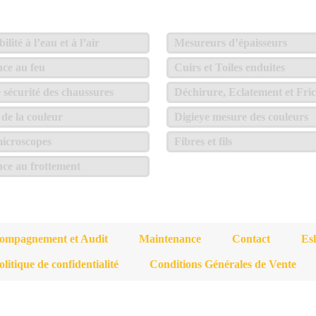
lité à l’eau et à l’air
Mesureurs d’épaisseurs
nce au feu
Cuirs et Toiles enduites
e sécurité des chaussures
Déchirure, Eclatement et Fric
de la couleur
Digieye mesure des couleurs
icroscopes
Fibres et fils
nce au frottement
ompagnement et Audit
Maintenance
Contact
Es
olitique de confidentialité
Conditions Générales de Vente