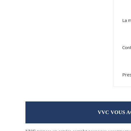
La m
Cont
Pres
VVC VOUS A