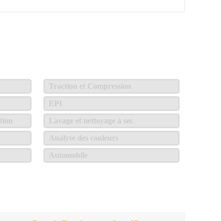
Traction et Compression
EPI
tion
Lavage et nettoyage à sec
Analyse des couleurs
Automobile