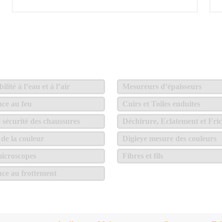
lité à l’eau et à l’air
Mesureurs d’épaisseurs
nce au feu
Cuirs et Toiles enduites
e sécurité des chaussures
Déchirure, Eclatement et Fric
de la couleur
Digieye mesure des couleurs
icroscopes
Fibres et fils
nce au frottement