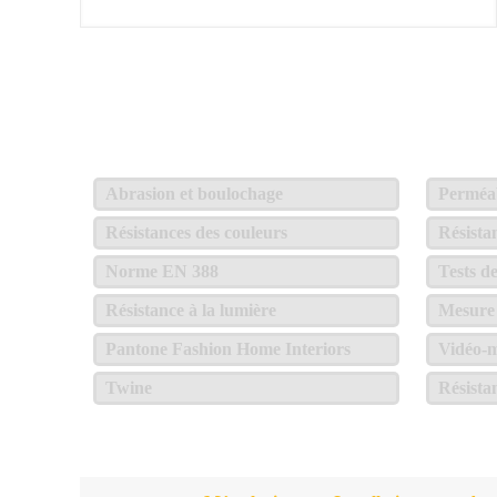
Abrasion et boulochage
Perméabi
Résistances des couleurs
Résista
Norme EN 388
Tests d
Résistance à la lumière
Mesure 
Pantone Fashion Home Interiors
Vidéo-m
Twine
Résista