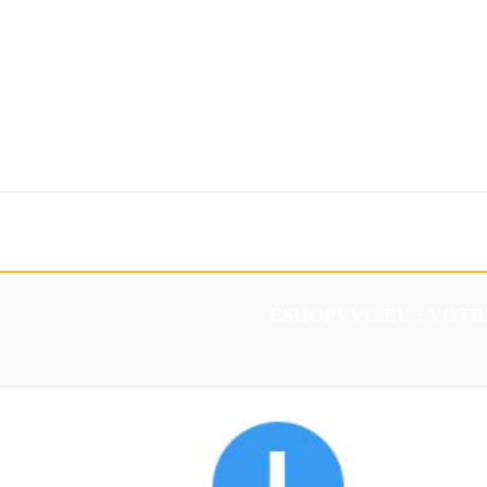
Accueil
Mesure
Services
Création
Contacts
ESHOPVVC.EU : VOTR