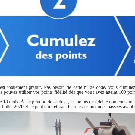
st totalement gratuit. Pas besoin de carte ni de code, vous cumule
 pouvez utiliser vos points fidélité dès que vous avez atteint 100 point
e 18 mois. À l'expiration de ce délai, les points de fidélité non consom
 Juillet 2020 et ne peut être rétroactif sur les commandes passées avant c