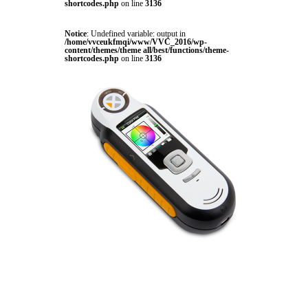
shortcodes.php
on line
3136
Notice
: Undefined variable: output in
/home/vvceukfmqi/www/VVC_2016/wp-
content/themes/theme all/best/functions/theme-
shortcodes.php
on line
3136