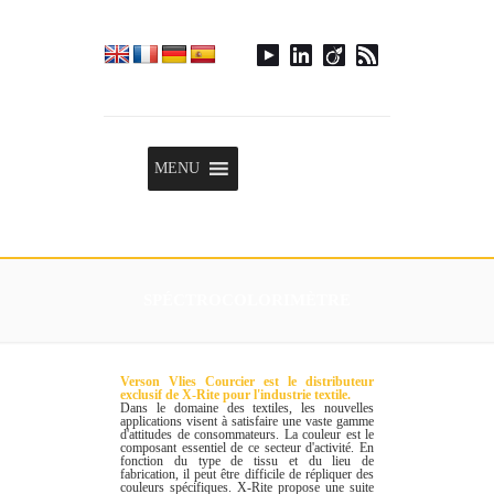
Menu
MENU
SPÉCTROCOLORIMÈTRE
Verson Vlies Courcier est le distributeur
exclusif de X-Rite pour l'industrie textile.
Dans le domaine des textiles, les nouvelles
applications visent à satisfaire une vaste gamme
d'attitudes de consommateurs. La couleur est le
composant essentiel de ce secteur d'activité. En
fonction du type de tissu et du lieu de
fabrication, il peut être difficile de répliquer des
couleurs spécifiques. X-Rite propose une suite