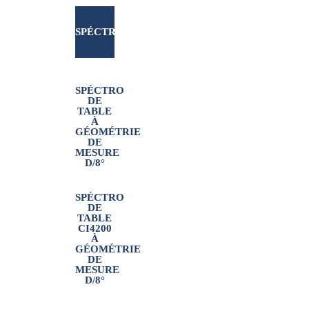
CI4200
CI7600-
SPÉCTRO
ET
UV
SANS
SPÉCTRO
DE
CI4200-
TABLE
À
GÉOMÉTRIE
CONTACT
DE
MESURE
UV
D/8°
VS3200
SPÉCTRO
DE
TABLE
CI4200
À
GÉOMÉTRIE
DE
MESURE
D/8°