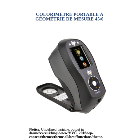
COLORIMÈTRE PORTABLE À
GÉOMÉTRIE DE MESURE 45/0
Notice
: Undefined variable: output in
/home/vvceukfmqi/www/VVC_2016/wp-
content/themes/theme all/best/functions/theme-