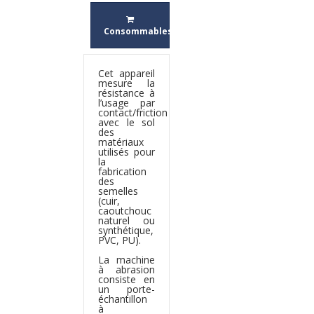
Consommables
Cet appareil
mesure la
résistance à
l’usage par
contact/friction
avec le sol
des
matériaux
utilisés pour
la
fabrication
des
semelles
(cuir,
caoutchouc
naturel ou
synthétique,
PVC, PU).
La machine
à abrasion
consiste en
un porte-
échantillon
à