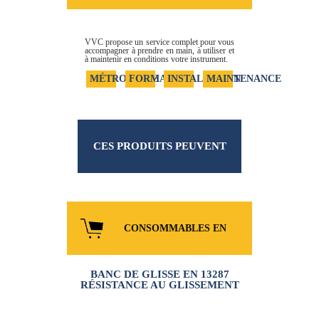
SERVICES
VVC propose un service complet pour vous
accompagner à prendre en main, à utiliser et
à maintenir en conditions votre instrument.
MÉTROLOGIE
FORMATION
INSTALLATION
MAINTENANCE
CES PRODUITS PEUVENT
VOUS INTÉRESSER
CONSOMMABLES EN
BANC DE GLISSE EN 13287
LIGNE
RÉSISTANCE AU GLISSEMENT