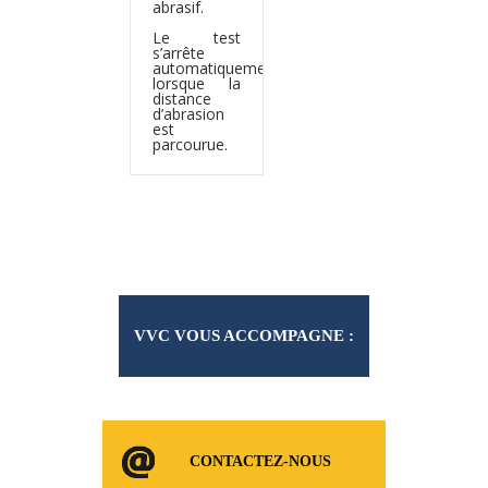
abrasif.
Le test
s’arrête
automatiquement
lorsque la
distance
d’abrasion
est
parcourue.
VVC VOUS ACCOMPAGNE :
CONSOMMABLES ET
CONTACTEZ-NOUS