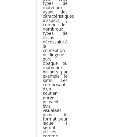
types de
matériaux
ayant des
caractéristiques
d'aspect, y
compris les
nombreux
types de
tissus
nécessaire à
la
conception
de lingerie :
pure,
opaque ou
matériaux
brillants par
exemple le
satin. Les
composants
d'un
soutien-
gorge
peuvent
être
visualisés
dans le
format pour
lequel ils
seront
utilisés
comme