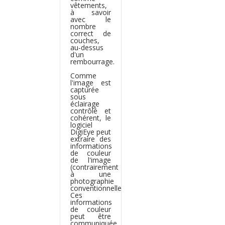
vêtements,
à savoir
avec le
nombre
correct de
couches,
au-dessus
d'un
rembourrage.
Comme
l'image est
capturée
sous
éclairage
contrôlé et
cohérent, le
logiciel
DigiEye peut
extraire des
informations
de couleur
de l'image
(contrairement
à une
photographie
conventionnelle).
Ces
informations
de couleur
peut être
communiquée