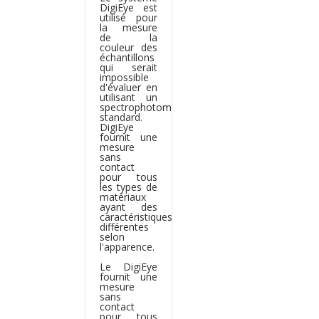
DigiEye est
utilisé pour
la mesure
de la
couleur des
échantillons
qui serait
impossible
d'évaluer en
utilisant un
spectrophotomètre
standard.
DigiEye
fournit une
mesure
sans
contact
pour tous
les types de
matériaux
ayant des
caractéristiques
différentes
selon
l'apparence.
Le DigiEye
fournit une
mesure
sans
contact
pour tous