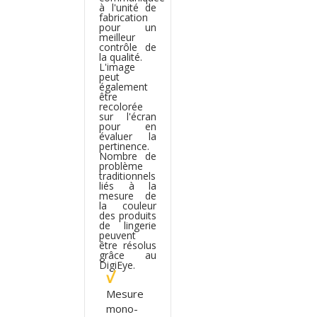
à l'unité de
fabrication
pour un
meilleur
contrôle de
la qualité.
L'image
peut
également
être
recolorée
sur l'écran
pour en
évaluer la
pertinence.
Nombre de
problème
traditionnels
liés à la
mesure de
la couleur
des produits
de lingerie
peuvent
être résolus
grâce au
DigiEye.
Mesure
mono-