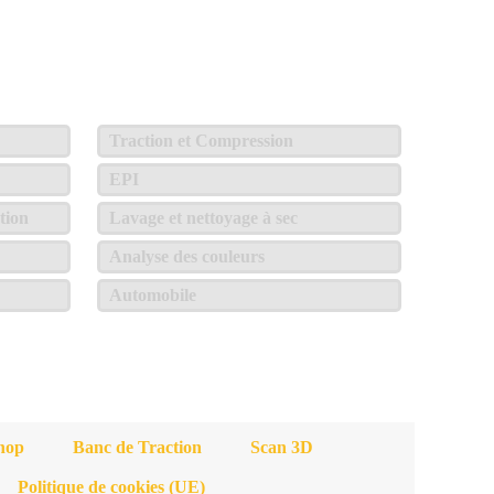
Traction et Compression
EPI
tion
Lavage et nettoyage à sec
Analyse des couleurs
Automobile
hop
Banc de Traction
Scan 3D
Politique de cookies (UE)