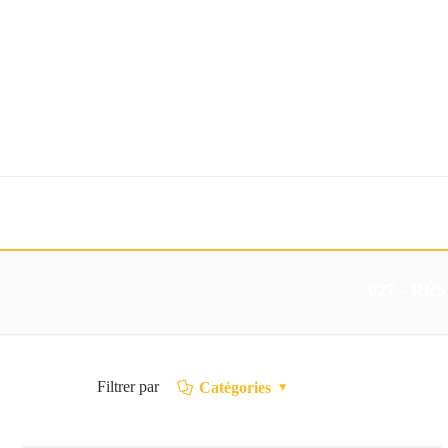
Accueil
Mesure
Services
Création
Contacts
027 - R
Filtrer par
Catégories