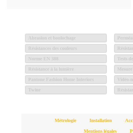
Abrasion et boulochage
Perméabi
Résistances des couleurs
Résista
Norme EN 388
Tests d
Résistance à la lumière
Mesure 
Pantone Fashion Home Interiors
Vidéo-m
Twine
Résista
Métrologie
Installation
Acc
Mentions légales
P