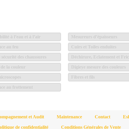
lité à l’eau et à l’air
Mesureurs d’épaisseurs
nce au feu
Cuirs et Toiles enduites
e sécurité des chaussures
Déchirure, Eclatement et Fric
de la couleur
Digieye mesure des couleurs
icroscopes
Fibres et fils
nce au frottement
ompagnement et Audit
Maintenance
Contact
Es
olitique de confidentialité
Conditions Générales de Vente