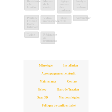
Résistance
Mesure
Digieye
Analyse
à la
de la
mesure
des
lumière
couleur
des
couleurs
couleurs
Pantone
Vidéo-
Fibres
Automobile
Fashion
microscopes
et fils
Home
Interiors
Twine
Résistance
au
frottement
Métrologie
Installation
Accompagnement et Audit
Maintenance
Contact
Eshop
Banc de Traction
Scan 3D
Mentions légales
Politique de confidentialité